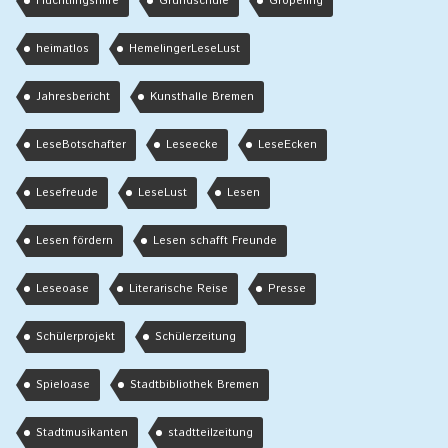
Flüchtlingshilfe
Grundschule
Gröpeling
heimatlos
HemelingerLeseLust
Jahresbericht
Kunsthalle Bremen
LeseBotschafter
Leseecke
LeseEcken
Lesefreude
LeseLust
Lesen
Lesen fördern
Lesen schafft Freunde
Leseoase
Literarische Reise
Presse
Schülerprojekt
Schülerzeitung
Spieloase
Stadtbibliothek Bremen
Stadtmusikanten
stadtteilzeitung