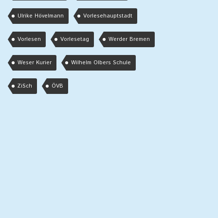
Ulrike Hövelmann
Vorlesehauptstadt
Vorlesen
Vorlesetag
Werder Bremen
Weser Kurier
Wilhelm Olbers Schule
ZiSch
ÖVB