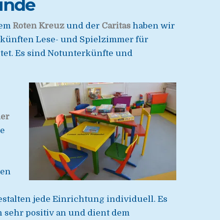
eunde
em
Roten Kreuz
und der
Caritas
haben wir
erkünften Lese- und Spielzimmer für
et. Es sind Notunterkünfte und
er
ie
gen
talten jede Einrichtung individuell. Es
 sehr positiv an und dient dem