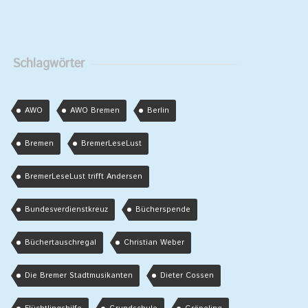
Schlagwörter
AWO
AWO Bremen
Berlin
Bremen
BremerLeseLust
BremerLeseLust trifft Andersen
Bundesverdienstkreuz
Bücherspende
Büchertauschregal
Christian Weber
Die Bremer Stadtmusikanten
Dieter Cossen