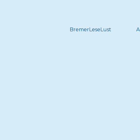
BremerLeseLust
A