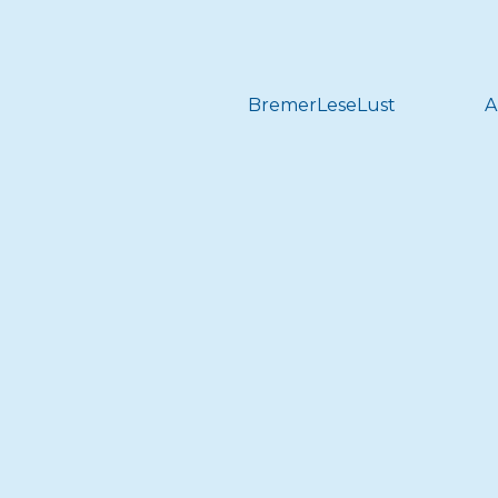
BremerLeseLust
A