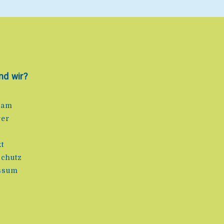
nd wir?
eam
rer
e
t
chutz
ssum