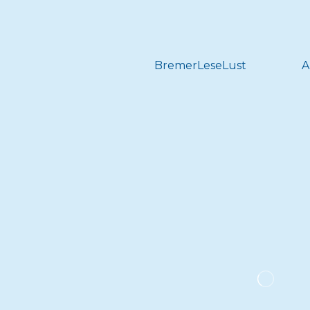
BremerLeseLust
A