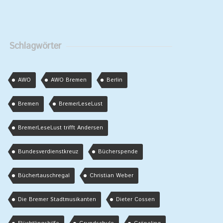
Schlagwörter
AWO
AWO Bremen
Berlin
Bremen
BremerLeseLust
BremerLeseLust trifft Andersen
Bundesverdienstkreuz
Bücherspende
Büchertauschregal
Christian Weber
Die Bremer Stadtmusikanten
Dieter Cossen