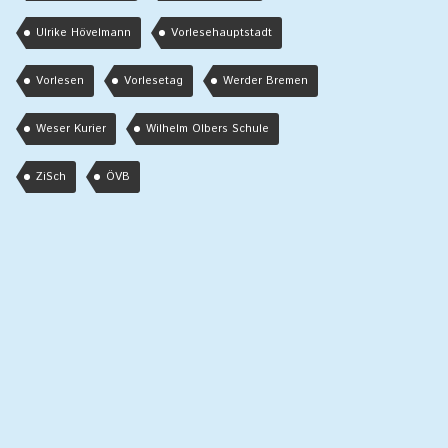
Ulrike Hövelmann
Vorlesehauptstadt
Vorlesen
Vorlesetag
Werder Bremen
Weser Kurier
Wilhelm Olbers Schule
ZiSch
ÖVB