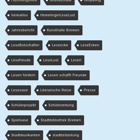
Flüchtlingshilfe
Grundschule
Gröpeling
heimatlos
HemelingerLeseLust
Jahresbericht
Kunsthalle Bremen
LeseBotschafter
Leseecke
LeseEcken
Lesefreude
LeseLust
Lesen
Lesen fördern
Lesen schafft Freunde
Leseoase
Literarische Reise
Presse
Schülerprojekt
Schülerzeitung
Spieloase
Stadtbibliothek Bremen
Stadtmusikanten
stadtteilzeitung