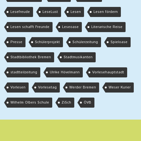
Lesefreude
LeseLust
Lesen
Lesen fördern
Lesen schafft Freunde
Leseoase
Literarische Reise
Presse
Schülerprojekt
Schülerzeitung
Spieloase
Stadtbibliothek Bremen
Stadtmusikanten
stadtteilzeitung
Ulrike Hövelmann
Vorlesehauptstadt
Vorlesen
Vorlesetag
Werder Bremen
Weser Kurier
Wilhelm Olbers Schule
ZiSch
ÖVB