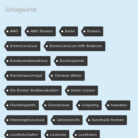
Schlagwörter
AWO
AWO Bremen
Berlin
Bremen
BremerLeseLust
BremerLeseLust trifft Andersen
Bundesverdienstkreuz
Bücherspende
Büchertauschregal
Christian Weber
Die Bremer Stadtmusikanten
Dieter Cossen
Flüchtlingshilfe
Grundschule
Gröpeling
heimatlos
HemelingerLeseLust
Jahresbericht
Kunsthalle Bremen
LeseBotschafter
Leseecke
LeseEcken