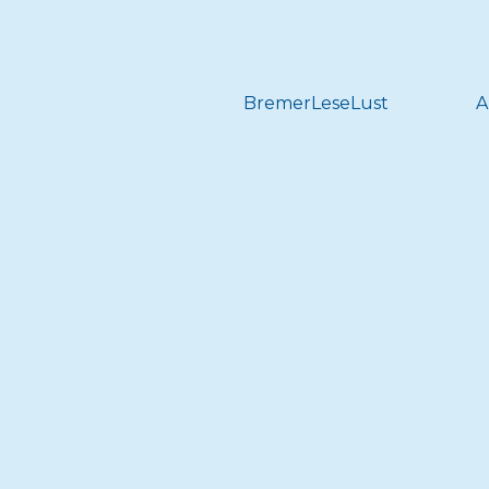
BremerLeseLust
A