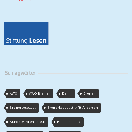
Schlagwörter
AWO
AWO Bremen
Berlin
Bremen
BremerLeseLust
BremerLeseLust trifft Andersen
Bundesverdienstkreuz
Bücherspende