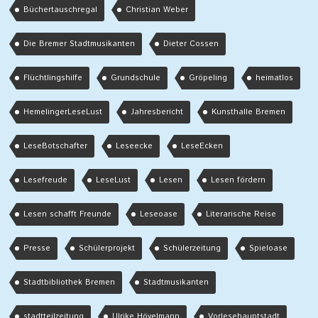
Büchertauschregal
Christian Weber
Die Bremer Stadtmusikanten
Dieter Cossen
Flüchtlingshilfe
Grundschule
Gröpeling
heimatlos
HemelingerLeseLust
Jahresbericht
Kunsthalle Bremen
LeseBotschafter
Leseecke
LeseEcken
Lesefreude
LeseLust
Lesen
Lesen fördern
Lesen schafft Freunde
Leseoase
Literarische Reise
Presse
Schülerprojekt
Schülerzeitung
Spieloase
Stadtbibliothek Bremen
Stadtmusikanten
stadtteilzeitung
Ulrike Hövelmann
Vorlesehauptstadt