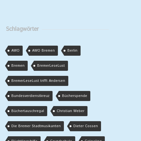
Schlagwörter
AWO
AWO Bremen
Berlin
Bremen
BremerLeseLust
BremerLeseLust trifft Andersen
Bundesverdienstkreuz
Bücherspende
Büchertauschregal
Christian Weber
Die Bremer Stadtmusikanten
Dieter Cossen