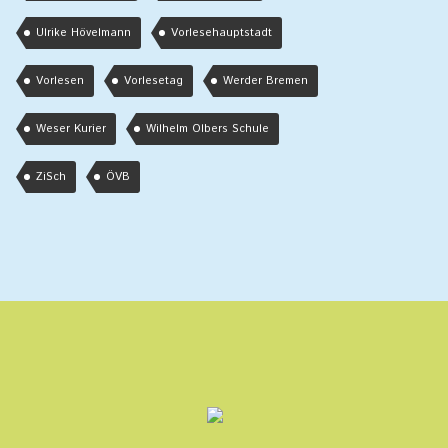
Ulrike Hövelmann
Vorlesehauptstadt
Vorlesen
Vorlesetag
Werder Bremen
Weser Kurier
Wilhelm Olbers Schule
ZiSch
ÖVB