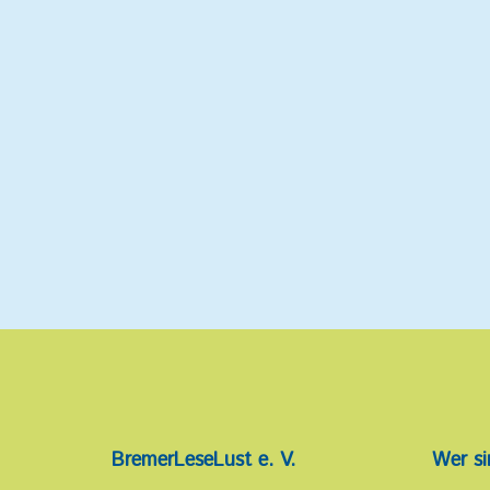
BremerLeseLust e. V.
Wer si