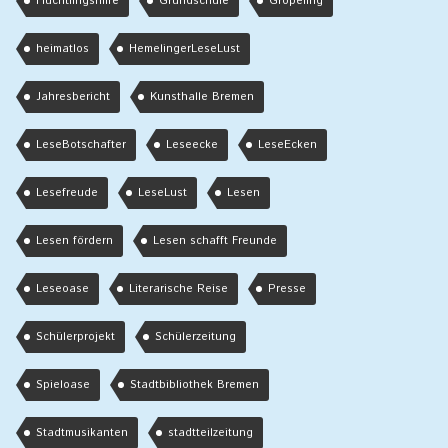
Flüchtlingshilfe
Grundschule
Gröpeling
heimatlos
HemelingerLeseLust
Jahresbericht
Kunsthalle Bremen
LeseBotschafter
Leseecke
LeseEcken
Lesefreude
LeseLust
Lesen
Lesen fördern
Lesen schafft Freunde
Leseoase
Literarische Reise
Presse
Schülerprojekt
Schülerzeitung
Spieloase
Stadtbibliothek Bremen
Stadtmusikanten
stadtteilzeitung