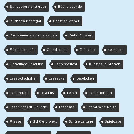
Bundesverdienstkreuz
Bücherspende
Büchertauschregal
Christian Weber
Die Bremer Stadtmusikanten
Dieter Cossen
Flüchtlingshilfe
Grundschule
Gröpeling
heimatlos
HemelingerLeseLust
Jahresbericht
Kunsthalle Bremen
LeseBotschafter
Leseecke
LeseEcken
Lesefreude
LeseLust
Lesen
Lesen fördern
Lesen schafft Freunde
Leseoase
Literarische Reise
Presse
Schülerprojekt
Schülerzeitung
Spieloase