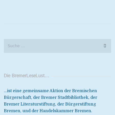
teilen
teilen
(Wird
(Wird
in
in
neuem
neuem
Fenster
Fenster
geöffnet)
geöffnet)
Die BremerLeseLust…
...ist eine gemeinsame Aktion der Bremischen
Bürgerschaft, der Bremer Stadtbibliothek, der
Bremer Literaturstiftung, der Bürgerstiftung
Bremen, und der Handelskammer Bremen.