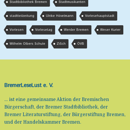
Stadtbibliothek Bremen
Stadtmusikanten
stadtteilzeitung
Ulrike Hövelmann
Vorlesehauptstadt
Vorlesen
Vorlesetag
Werder Bremen
Weser Kurier
Wilhelm Olbers Schule
ZiSch
ÖVB
BremerLeseLust e. V.
... ist eine gemeinsame Aktion der Bremischen
Bürgerschaft, der Bremer Stadtbibliothek, der
Bremer Literaturstiftung, der Bürgerstiftung Bremen,
und der Handelskammer Bremen.