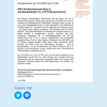
Teilen mit:
Klick,
Klick,
um
um
über
auf
Twitter
Facebook
zu
zu