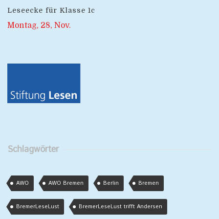
Leseecke für Klasse 1c
Montag, 28, Nov.
Schlagwörter
AWO
AWO Bremen
Berlin
Bremen
BremerLeseLust
BremerLeseLust trifft Andersen