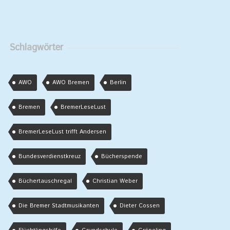
Schlagwörter
AWO
AWO Bremen
Berlin
Bremen
BremerLeseLust
BremerLeseLust trifft Andersen
Bundesverdienstkreuz
Bücherspende
Büchertauschregal
Christian Weber
Die Bremer Stadtmusikanten
Dieter Cossen