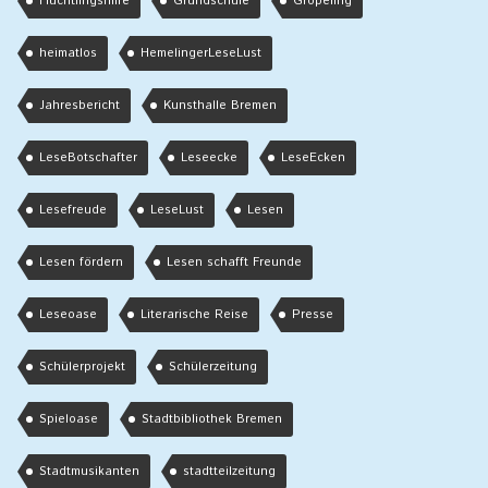
Flüchtlingshilfe
Grundschule
Gröpeling
heimatlos
HemelingerLeseLust
Jahresbericht
Kunsthalle Bremen
LeseBotschafter
Leseecke
LeseEcken
Lesefreude
LeseLust
Lesen
Lesen fördern
Lesen schafft Freunde
Leseoase
Literarische Reise
Presse
Schülerprojekt
Schülerzeitung
Spieloase
Stadtbibliothek Bremen
Stadtmusikanten
stadtteilzeitung