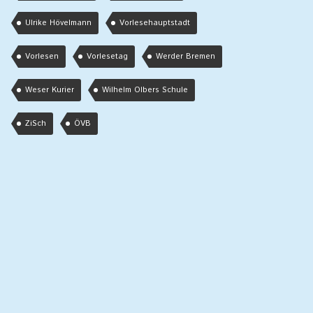
Ulrike Hövelmann
Vorlesehauptstadt
Vorlesen
Vorlesetag
Werder Bremen
Weser Kurier
Wilhelm Olbers Schule
ZiSch
ÖVB