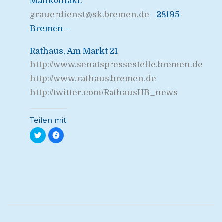
Mailkontakt:
grauerdienst@sk.bremen.de
28195
Bremen –
Rathaus, Am Markt 21
http://www.senatspressestelle.bremen.de
http://www.rathaus.bremen.de
http://twitter.com/RathausHB_news
Teilen mit:
Klick,
Klick,
um
um
über
auf
Twitter
Facebook
zu
zu
teilen
teilen
(Wird
(Wird
in
in
neuem
neuem
Fenster
Fenster
geöffnet)
geöffnet)