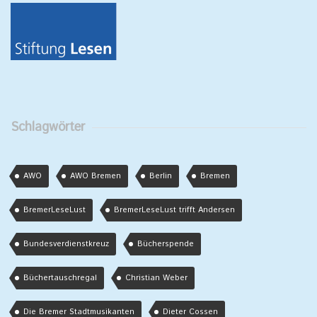
Schlagwörter
AWO
AWO Bremen
Berlin
Bremen
BremerLeseLust
BremerLeseLust trifft Andersen
Bundesverdienstkreuz
Bücherspende
Büchertauschregal
Christian Weber
Die Bremer Stadtmusikanten
Dieter Cossen