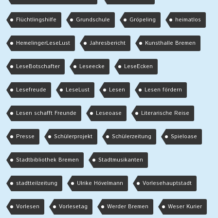
Flüchtlingshilfe
Grundschule
Gröpeling
heimatlos
HemelingerLeseLust
Jahresbericht
Kunsthalle Bremen
LeseBotschafter
Leseecke
LeseEcken
Lesefreude
LeseLust
Lesen
Lesen fördern
Lesen schafft Freunde
Leseoase
Literarische Reise
Presse
Schülerprojekt
Schülerzeitung
Spieloase
Stadtbibliothek Bremen
Stadtmusikanten
stadtteilzeitung
Ulrike Hövelmann
Vorlesehauptstadt
Vorlesen
Vorlesetag
Werder Bremen
Weser Kurier