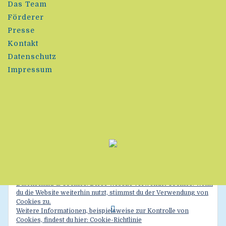
Das Team
Förderer
Presse
Kontakt
Datenschutz
Impressum
Datenschutz & Cookies: Diese Website verwendet Cookies. Wenn
du die Website weiterhin nutzt, stimmst du der Verwendung von
Cookies zu.
Weitere Informationen, beispielsweise zur Kontrolle von
Cookies, findest du hier:
Cookie-Richtlinie