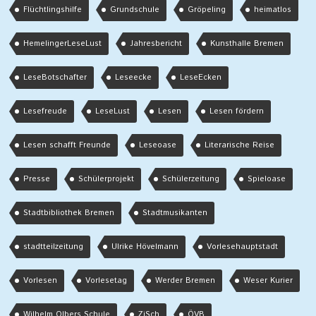
Flüchtlingshilfe
Grundschule
Gröpeling
heimatlos
HemelingerLeseLust
Jahresbericht
Kunsthalle Bremen
LeseBotschafter
Leseecke
LeseEcken
Lesefreude
LeseLust
Lesen
Lesen fördern
Lesen schafft Freunde
Leseoase
Literarische Reise
Presse
Schülerprojekt
Schülerzeitung
Spieloase
Stadtbibliothek Bremen
Stadtmusikanten
stadtteilzeitung
Ulrike Hövelmann
Vorlesehauptstadt
Vorlesen
Vorlesetag
Werder Bremen
Weser Kurier
Wilhelm Olbers Schule
ZiSch
ÖVB