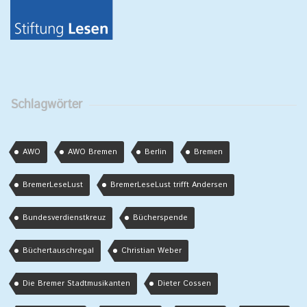
Schlagwörter
AWO
AWO Bremen
Berlin
Bremen
BremerLeseLust
BremerLeseLust trifft Andersen
Bundesverdienstkreuz
Bücherspende
Büchertauschregal
Christian Weber
Die Bremer Stadtmusikanten
Dieter Cossen