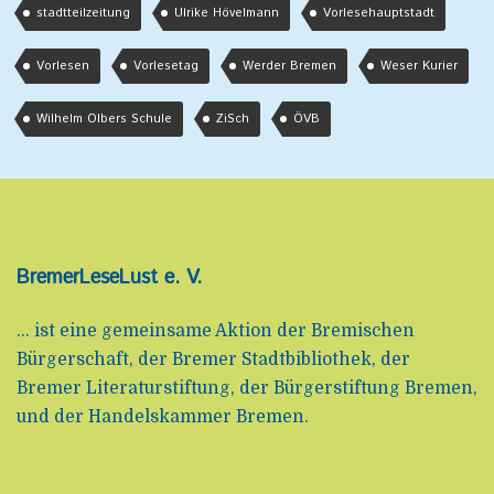
stadtteilzeitung
Ulrike Hövelmann
Vorlesehauptstadt
Vorlesen
Vorlesetag
Werder Bremen
Weser Kurier
Wilhelm Olbers Schule
ZiSch
ÖVB
BremerLeseLust e. V.
... ist eine gemeinsame Aktion der Bremischen
Bürgerschaft, der Bremer Stadtbibliothek, der
Bremer Literaturstiftung, der Bürgerstiftung Bremen,
und der Handelskammer Bremen.