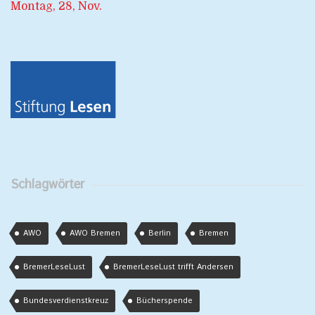
Montag, 28, Nov.
Schlagwörter
AWO
AWO Bremen
Berlin
Bremen
BremerLeseLust
BremerLeseLust trifft Andersen
Bundesverdienstkreuz
Bücherspende