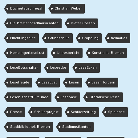
Büchertauschregal
Christian Weber
Die Bremer Stadtmusikanten
Dieter Cossen
Flüchtlingshilfe
Grundschule
Gröpeling
heimatlos
HemelingerLeseLust
Jahresbericht
Kunsthalle Bremen
LeseBotschafter
Leseecke
LeseEcken
Lesefreude
LeseLust
Lesen
Lesen fördern
Lesen schafft Freunde
Leseoase
Literarische Reise
Presse
Schülerprojekt
Schülerzeitung
Spieloase
Stadtbibliothek Bremen
Stadtmusikanten