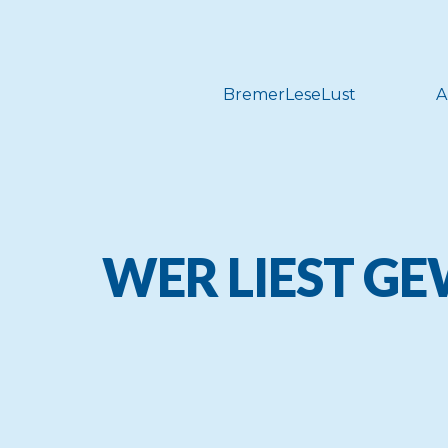
BremerLeseLust
A
WER LIEST
GE