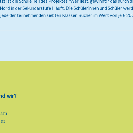
zt ist die Schule Teil des Projektes "Wer liest, gewinnt!", das durc
ord in der Sekundarstufe I läuft. Die Schülerinnen und Schüler werd
 jede der teilnehmenden siebten Klassen Bücher im Wert von je € 200
nd wir?
eam
rer
e