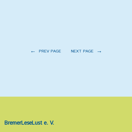
←
→
PREV PAGE
NEXT PAGE
BremerLeseLust e. V.