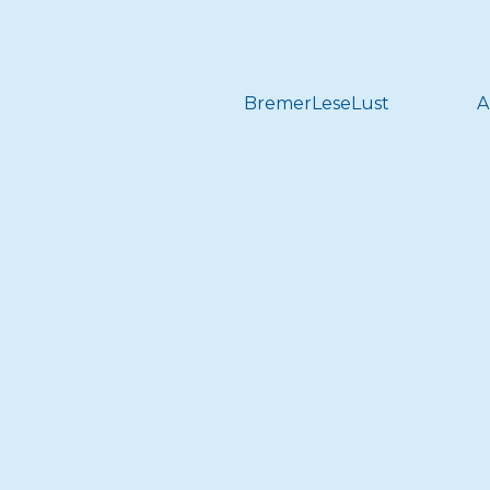
BremerLeseLust
A