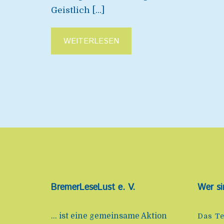
Geistlich […]
WEITERLESEN
BremerLeseLust e. V.
Wer si
... ist eine gemeinsame Aktion
Das T