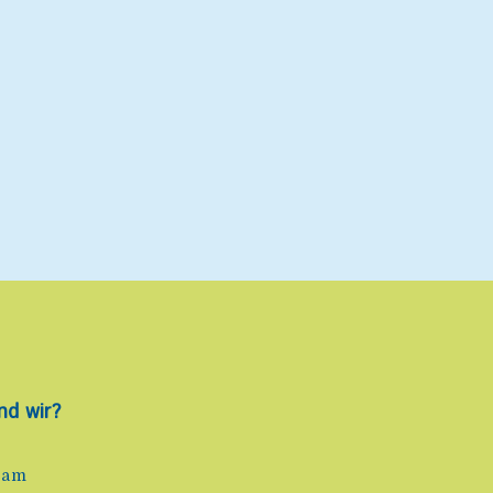
nd wir?
eam