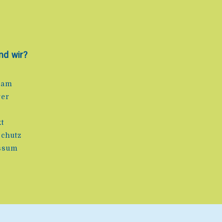
nd wir?
eam
rer
e
t
chutz
ssum