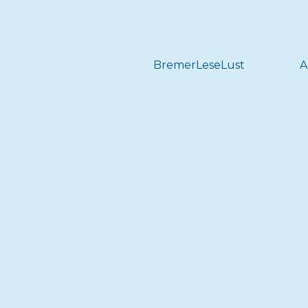
BremerLeseLust
A