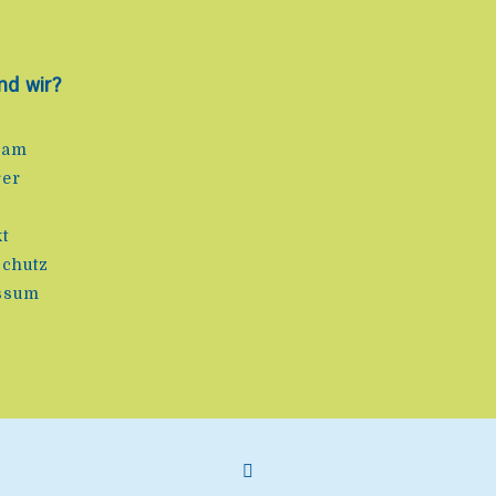
nd wir?
eam
rer
e
t
chutz
ssum