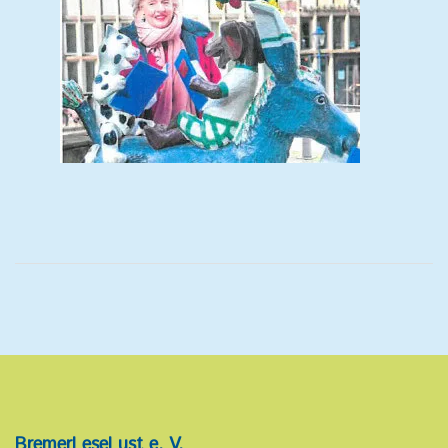
BremerLeseLust e. V.