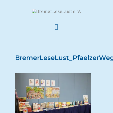
BremerLeseLust_PfaelzerWe