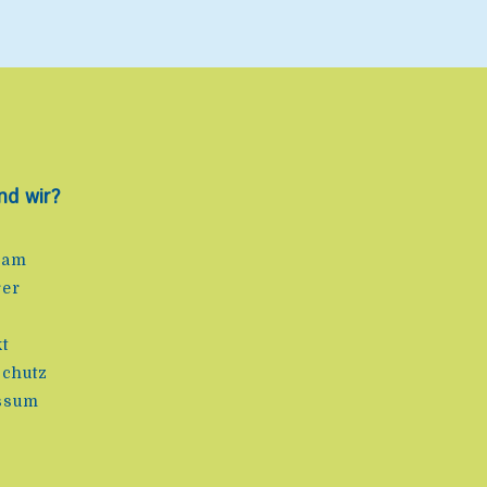
nd wir?
eam
rer
e
t
chutz
ssum