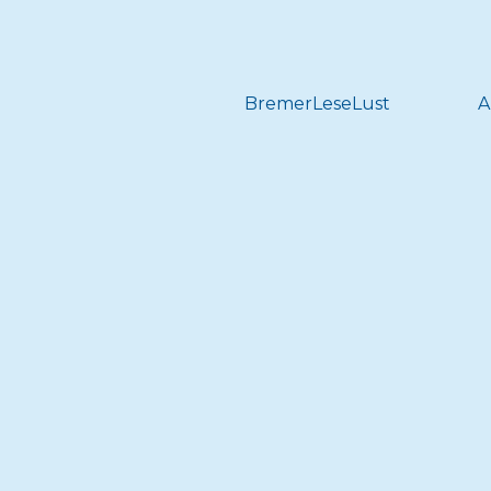
BremerLeseLust
A