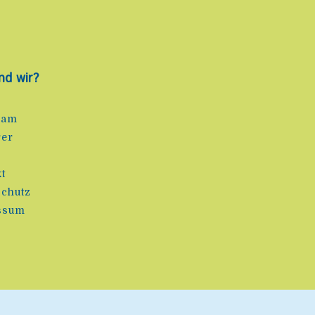
nd wir?
eam
rer
e
t
chutz
ssum