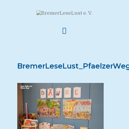
BremerLeseLust_PfaelzerWe