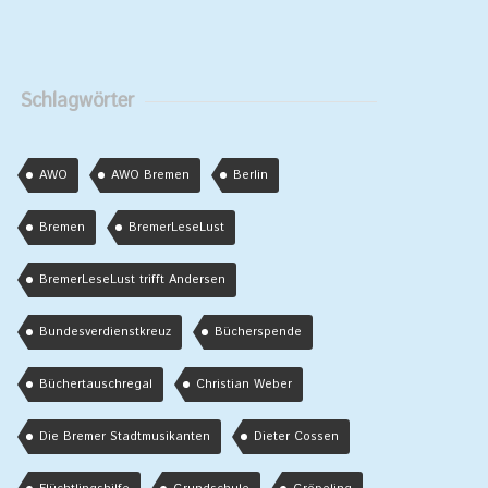
Schlagwörter
AWO
AWO Bremen
Berlin
Bremen
BremerLeseLust
BremerLeseLust trifft Andersen
Bundesverdienstkreuz
Bücherspende
Büchertauschregal
Christian Weber
Die Bremer Stadtmusikanten
Dieter Cossen