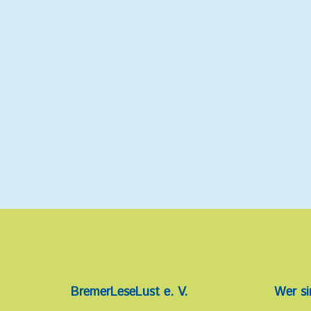
BremerLeseLust e. V.
Wer si