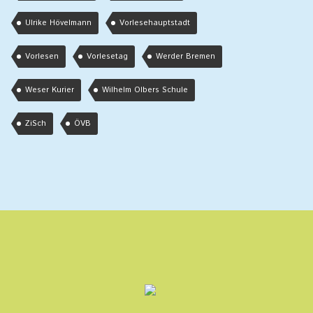
Ulrike Hövelmann
Vorlesehauptstadt
Vorlesen
Vorlesetag
Werder Bremen
Weser Kurier
Wilhelm Olbers Schule
ZiSch
ÖVB