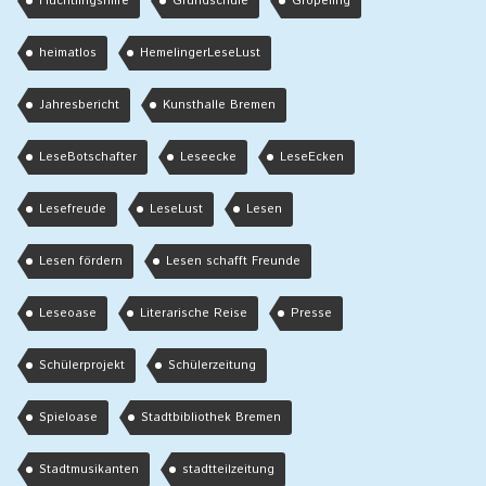
Flüchtlingshilfe
Grundschule
Gröpeling
heimatlos
HemelingerLeseLust
Jahresbericht
Kunsthalle Bremen
LeseBotschafter
Leseecke
LeseEcken
Lesefreude
LeseLust
Lesen
Lesen fördern
Lesen schafft Freunde
Leseoase
Literarische Reise
Presse
Schülerprojekt
Schülerzeitung
Spieloase
Stadtbibliothek Bremen
Stadtmusikanten
stadtteilzeitung